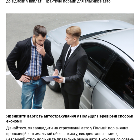
до відмови у виплаті. Практичні поради для власників авто
Як знизити вартість автострахування у Польщі? Перевірені способи
економії
Дізнайтеся, як заощадити на страхуванні авто у Польщі: порівняння
пропозицій, оптимальний обсяг захисту, використання знижок,
безпечний стиль водіння та правильна оцінка авто. Економія до сотень