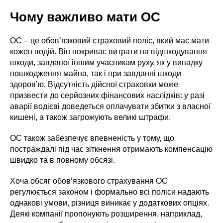
Чому важливо мати OC
OC – це обов’язковий страховий поліс, який має мати
кожен водій. Він покриває витрати на відшкодування
шкоди, завданої іншим учасникам руху, як у випадку
пошкодження майна, так і при завданні шкоди
здоров’ю. Відсутність дійсної страховки може
призвести до серйозних фінансових наслідків: у разі
аварії водієві доведеться оплачувати збитки з власної
кишені, а також загрожують великі штрафи.
OC також забезпечує впевненість у тому, що
постраждалі під час зіткнення отримають компенсацію
швидко та в повному обсязі.
Хоча обсяг обов’язкового страхування OC
регулюється законом і формально всі поліси надають
однакові умови, різниця виникає у додаткових опціях.
Деякі компанії пропонують розширення, наприклад,