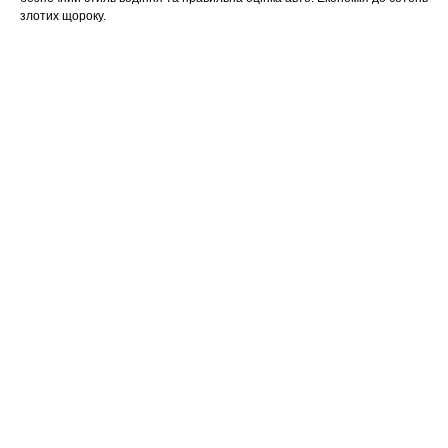
злотих щороку.